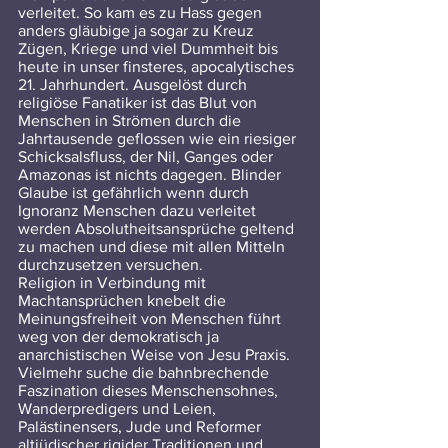
verleitet. So kam es zu Hass gegen 
anders gläubige ja sogar zu Kreuz 
Zügen, Kriege und viel Dummheit bis 
heute in unser finsteres, apocalytisches 
21. Jahrhundert. Ausgelöst durch 
religiöse Fanatiker ist das Blut von 
Menschen in Strömen durch die 
Jahrtausende geflossen wie ein riesiger 
Schicksalsfluss, der Nil, Ganges oder 
Amazonas ist nichts dagegen. Blinder 
Glaube ist gefährlich wenn durch 
Ignoranz Menschen dazu verleitet 
werden Absolutheitsansprüche geltend 
zu machen und diese mit allen Mitteln 
durchzusetzen versuchen.
Religion in Verbindung mit 
Machtansprüchen knebelt die 
Meinungsfreiheit von Menschen führt 
weg von der demokratisch ja 
anarchistischen Weise von Jesu Praxis.
Vielmehr suche die bahnbrechende 
Faszination dieses Menschensohnes, 
Wanderpredigers und Leien, 
Palästinensers, Jude und Reformer 
altjüdischer rigider Traditionen und 