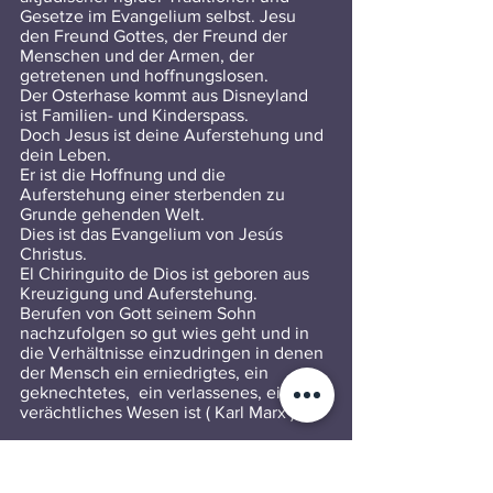
Gesetze im Evangelium selbst. Jesu 
den Freund Gottes, der Freund der 
Menschen und der Armen, der 
getretenen und hoffnungslosen. 
Der Osterhase kommt aus Disneyland 
ist Familien- und Kinderspass. 
Doch Jesus ist deine Auferstehung und 
dein Leben. 
Er ist die Hoffnung und die 
Auferstehung einer sterbenden zu 
Grunde gehenden Welt. 
Dies ist das Evangelium von Jesús 
Christus. 
El Chiringuito de Dios ist geboren aus 
Kreuzigung und Auferstehung. 
Berufen von Gott seinem Sohn 
nachzufolgen so gut wies geht und in 
die Verhältnisse einzudringen in denen 
der Mensch ein erniedrigtes, ein 
geknechtetes,  ein verlassenes, ein 
verächtliches Wesen ist ( Karl Marx ), 
10 April 2022, Raval. 
Wolfgang Striebinger 