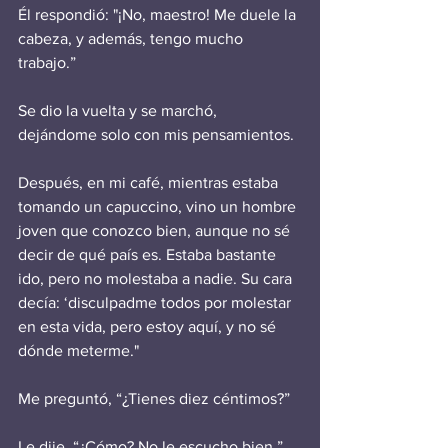
Él respondió: "¡No, maestro! Me duele la 
cabeza, y además, tengo mucho 
trabajo.”
Se dio la vuelta y se marchó, 
dejándome solo con mis pensamientos.
Después, en mi café, mientras estaba 
tomando un capuccino, vino un hombre 
joven que conozco bien, aunque no sé 
decir de qué país es. Estaba bastante 
ido, pero no molestaba a nadie. Su cara 
decía: ‘disculpadme todos por molestar 
en esta vida, pero estoy aquí, y no sé 
dónde meterme."
Me preguntó, “¿Tienes diez céntimos?”
Le dije, “¿Cómo? No le escucho bien.” 